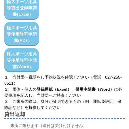
軽スポーツ用具
等貸出登録申請
書(Excel)
軽スポーツ用具
等使用許可申請
書(PDF)
軽スポーツ用具
等使用許可申請
書(Word)
１ 当財団へ電話をし予約状況を確認ください（電話 027-255-
6511）
２ 団体・個人の
登録用紙（Excel）
、
借用申請書（Word）
に必
要事項を記入し、当財団へご持参ください
３ ご来所の際は、身分が証明できるもの（例 運転免許証、保
険証など）を持参してください
貸出返却
来所に限ります（送付は受け付けません）